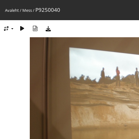
P9250040
Avaleht
/
Mess
/